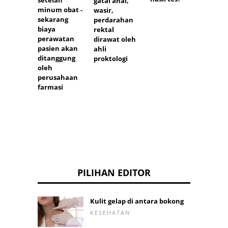
setelah
Duku
gatal anal,
minum obat -
untuk
wasir,
sekarang
hamil
perdarahan
biaya
setela
rektal
perawatan
melah
dirawat oleh
pasien akan
ahli
ditanggung
proktologi
oleh
perusahaan
farmasi
PILIHAN EDITOR
Kulit gelap di antara bokong
KESEHATAN