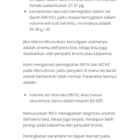
berada pada kisaran 27-31 pg
konsentrasi rata-rata hemoglobin dalam sel
darah (MCHC), yaitu massa hemoglobin dalam
volume eritrosit tertentu, normalnya adalah
32-36 g / dl
Jika nilai ini diturunkan, kecurigaan utamanya
adalah anemia defisiensi besi, tetapi bisa juga
disebabkan oleh penyakit kronis atau talasemia.
Kami mengamati peningkatan MCH dan MCHC
pada sferositosis, yaitu penyakit di mana sel darah
merah berbentuk tidak normal. Parameter lainnya
adalah:
volume sel rata-rata (MCV), atau hanya
ukurannya, harus dalam kisaran 82-92fl.
Menurunkan MCV menegaskan diagnosis anemia
defisiensi besi, tetapi juga terjadi, meskipun lebih
jarang, pada talasemia dan penyakit kronis.
Peningkatan parameter ini dapat diamati pada