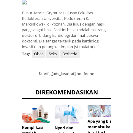
Busur. Maciej Grymuza Lulusan Fakultas
Kedokteran Universitas Kedokteran K.
Marcinkowski di Poznań. Dia lulus dengan hasil
yang sangat baik. Saat ini beliau adalah seorang
doktor di bidang kardiologi dan mahasiswa
doktoral. Dia sangat tertarik pada kardiologi
invasif dan perangkat implan (stimulator).
Tag:
Obat
Seks
Berbeda
$config[ads_kvadrat] not found
DIREKOMENDASIKAN
Apa yang bisa
memalsukan
Komplikasi
Siapa
Nyeri dan
hasil tes?