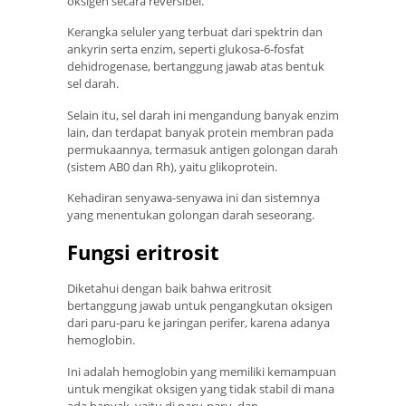
oksigen secara reversibel.
Kerangka seluler yang terbuat dari spektrin dan
ankyrin serta enzim, seperti glukosa-6-fosfat
dehidrogenase, bertanggung jawab atas bentuk
sel darah.
Selain itu, sel darah ini mengandung banyak enzim
lain, dan terdapat banyak protein membran pada
permukaannya, termasuk antigen golongan darah
(sistem AB0 dan Rh), yaitu glikoprotein.
Kehadiran senyawa-senyawa ini dan sistemnya
yang menentukan golongan darah seseorang.
Fungsi eritrosit
Diketahui dengan baik bahwa eritrosit
bertanggung jawab untuk pengangkutan oksigen
dari paru-paru ke jaringan perifer, karena adanya
hemoglobin.
Ini adalah hemoglobin yang memiliki kemampuan
untuk mengikat oksigen yang tidak stabil di mana
ada banyak, yaitu di paru-paru, dan