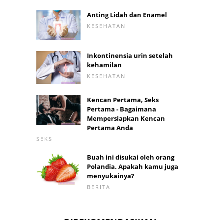
Anting Lidah dan Enamel
KESEHATAN
Inkontinensia urin setelah
kehamilan
KESEHATAN
Kencan Pertama, Seks
Pertama - Bagaimana
Mempersiapkan Kencan
Pertama Anda
SEKS
Buah ini disukai oleh orang
Polandia. Apakah kamu juga
menyukainya?
BERITA