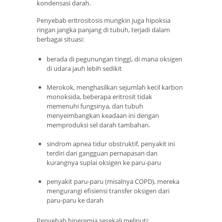
kondensasi darah.
Penyebab eritrositosis mungkin juga hipoksia
ringan jangka panjang di tubuh, terjadi dalam
berbagai situasi:
berada di pegunungan tinggi, di mana oksigen
di udara jauh lebih sedikit
Merokok, menghasilkan sejumlah kecil karbon
monoksida, beberapa eritrosit tidak
memenuhi fungsinya, dan tubuh
menyeimbangkan keadaan ini dengan
memproduksi sel darah tambahan.
sindrom apnea tidur obstruktif, penyakit ini
terdiri dari gangguan pernapasan dan
kurangnya suplai oksigen ke paru-paru
penyakit paru-paru (misalnya COPD), mereka
mengurangi efisiensi transfer oksigen dari
paru-paru ke darah
Penyebab hiperemia sesekali meliputi: