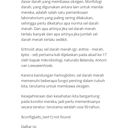
dasar darah yang membawa oksigen. Morfologi
darah, yang digunakan antara lain untuk menilai
mereka, adalah salah satu pemeriksaan
laboratorium yang paling sering dilakukan,
sehingga perlu diketahui apa norma sel darah
merah. Dan apa artinya jika sel darah merah
terlalu banyak dan apa artinya jika jumlah sel
darah merah terlalu sedikit.
Eritrosit atau sel darah merah (gr.
eritros -
merah,
kytos
- sel) pertama kali dijelaskan pada abad ke-17
oleh bapak mikrobiologi, naturalis Belanda, Antoni
van Leeuwenhoek.
Karena kandungan hemoglobin, sel darah merah
memenuhi beberapa fungsi penting dalam tubuh
kita, terutama untuk membawa oksigen.
Kesejahteraan dan kesehatan kita bergantung
pada kondisi mereka, jadi perlu memeriksanya
secara teratur, terutama setelah usia 50 tahun.
$config[ads_text1] not found
Daftar Isi