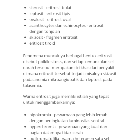
sferosit - eritrosit bulat
leptosit - eritrosit tipis
ovalosit - eritrosit oval
acanthocytes dan echinocytes - eritrosit
dengan tonjolan
skizosit - fragmen eritrosit
eritrosit tiroid
Fenomena munculnya berbagai bentuk eritrosit
disebut poikilositosis, dan setiap kemunculan sel
darah tersebut merupakan ciri khas dari penyakit
di mana eritrosit tersebut terjadi, misalnya skizosit
pada anemia mikroangiopatik dan leptosit pada
talasemia.
Warna eritrosit juga memiliki istilah yang tepat
untuk menggambarkannya:
hipokromia - pewarnaan yang lebih lemah
dengan peningkatan luminositas sentral
hyperchromia - pewarnaan yang kuat dan
bagian dalamnya tidak cerah
polikromatofilia - warna heterogen satu sel