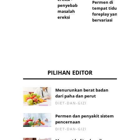
Permen di
simbo
penyebab
tempat tidur,
a
masalah
foreplay yang
ereksi
bervariasi
PILIHAN EDITOR
Menurunkan berat badan
dari paha dan perut
DIET-DAN-GIZI
Permen dan penyakit sistem
pencernaan
DIET-DAN-GIZI