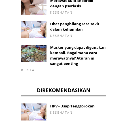
Merawat kulit seboroik
dengan psoriasis
KESEHATAN
Obat penghilang rasa sakit
dalam kehamilan
KESEHATAN
Masker yang dapat digunakan
kembali. Bagaimana cara
merawatnya? Aturan ini
sangat penting
BERITA
DIREKOMENDASIKAN
HPV - Usap Tenggorokan
KESEHATAN