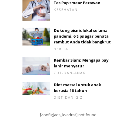
Tes Pap smear Perawan
KESEHATAN
Dukung bisnis lokal selama
pandemi. 6 tips agar penata
rambut Anda tidak bangkrut
BERITA
Kembar Siam: Mengapa bayi
lahir menyatu?
CUT-DAN-ANAK
Diet massal untuk anak
berusia 16 tahun
DIET-DAN-GIZI
$config[ads_kvadrat] not found