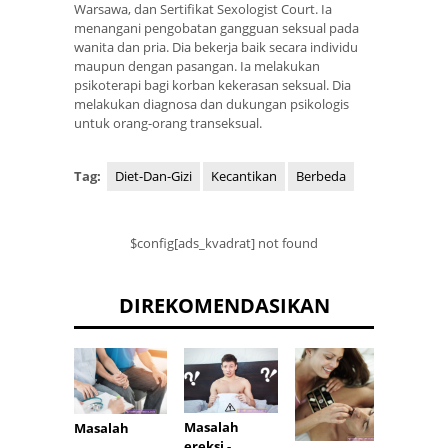
Warsawa, dan Sertifikat Sexologist Court. Ia
menangani pengobatan gangguan seksual pada
wanita dan pria. Dia bekerja baik secara individu
maupun dengan pasangan. Ia melakukan
psikoterapi bagi korban kekerasan seksual. Dia
melakukan diagnosa dan dukungan psikologis
untuk orang-orang transeksual.
Tag:
Diet-Dan-Gizi
Kecantikan
Berbeda
$config[ads_kvadrat] not found
DIREKOMENDASIKAN
Mimpi 
Masalah
Masalah
dan
ereksi -