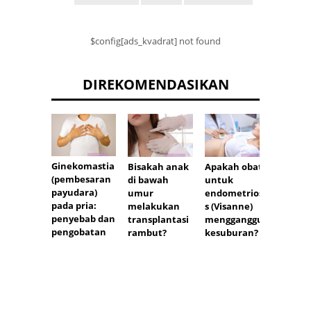
$config[ads_kvadrat] not found
DIREKOMENDASIKAN
Ginekomastia
Bisakah anak
Apakah obat
Kecan
(pembesaran
di bawah
untuk
tunan
payudara)
umur
endometriosi
pada pria:
melakukan
s (Visanne)
penyebab dan
transplantasi
mengganggu
pengobatan
rambut?
kesuburan?