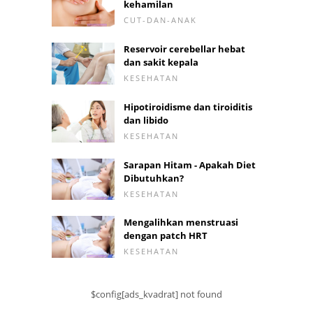
kehamilan
CUT-DAN-ANAK
Reservoir cerebellar hebat
dan sakit kepala
KESEHATAN
Hipotiroidisme dan tiroiditis
dan libido
KESEHATAN
Sarapan Hitam - Apakah Diet
Dibutuhkan?
KESEHATAN
Mengalihkan menstruasi
dengan patch HRT
KESEHATAN
$config[ads_kvadrat] not found