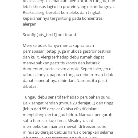
Reaksi alergi disebabkan oleh kotoran tungau, dan
lebih khusus lagi oleh protein yang dikandungnya.
Reaksi alergi bersifat kompleks dan tingkat
keparahannya tergantung pada konsentrasi
alergen.
$config[ads_text1] not found
Mereka tidak hanya mencakup saluran
pernapasan, tetapi juga mukosa gastrointestinal
dan kulit. Alergi terhadap debu rumah dapat
menyebabkan gastritis kronis dan katarak
duodenum, serta eksim atopik. Seperti alergen di
udara lainnya, paparan tungau debu rumah tidak
dapat sepenuhnya dihindari. Namun, itu pasti
dibatasi.
Tungau debu sensitif terhadap perubahan suhu.
Baik sangat rendah (minus 20 derajat C) dan tinggi
(lebih dari 55 derajat C) bisa efektif dalam
menghilangkan tungau hidup. Namun, pengaruh
suhu harus cukup lama. Misalnya, saat
membekukan mainan mewah di freezer, suhu
minus 20 derajat Celcius harus diterapkan selama
8 hingga 24 jam (tergantung suhu di luar).