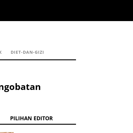
K
DIET-DAN-GIZI
engobatan
PILIHAN EDITOR