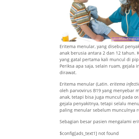
Eritema menular, yang disebut penyak
anak berusia antara 2 dan 12 tahun.
yang gatal pertama kali muncul di pi
Periksa apa saja, selain ruam, gejala
dirawat.
Eritema menular (Latin.
eritema infect
oleh parvovirus B19 yang menyebar me
anak, tetapi bisa juga muncul pada o
gejala penyakitnya, tetapi selalu men
paling menular sebelum munculnya 
Sebagian besar pasien mengalami eri
$config[ads_text1] not found