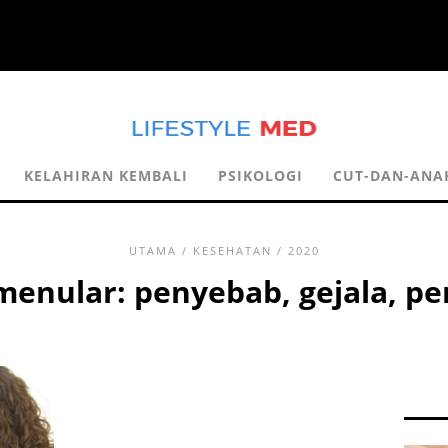
KELAHIRAN KEMBALI
PSIKOLOGI
CUT-DAN-ANA
UTAMA
/
KESEHATAN
/ 2020
menular: penyebab, gejala, p