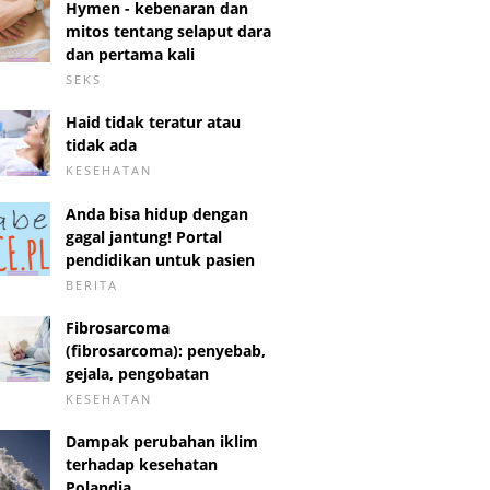
Hymen - kebenaran dan
mitos tentang selaput dara
dan pertama kali
SEKS
Haid tidak teratur atau
tidak ada
KESEHATAN
Anda bisa hidup dengan
gagal jantung! Portal
pendidikan untuk pasien
BERITA
Fibrosarcoma
(fibrosarcoma): penyebab,
gejala, pengobatan
KESEHATAN
Dampak perubahan iklim
terhadap kesehatan
Polandia