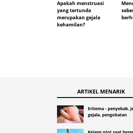
Apakah menstruasi
Menc
yang tertunda
sebe
merupakan gejala
berh
kehamilan?
ARTIKEL MENARIK
Eritema - penyebab, je
gejala, pengobatan
Kejang otot saat bere