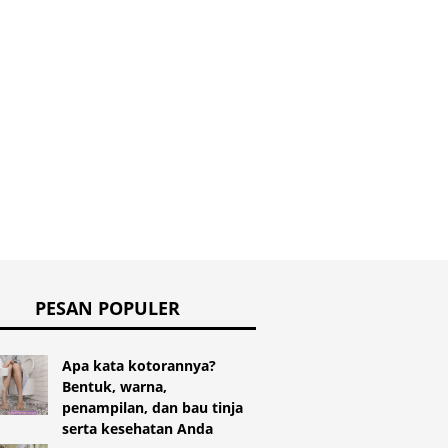
ukkan gigi yang
Erosi dan perencanaan
Bagaima
 pernah tumbuh
kehamilan
mengata
selama 
setelah
PESAN POPULER
Apa kata kotorannya?
Bentuk, warna,
penampilan, dan bau tinja
serta kesehatan Anda