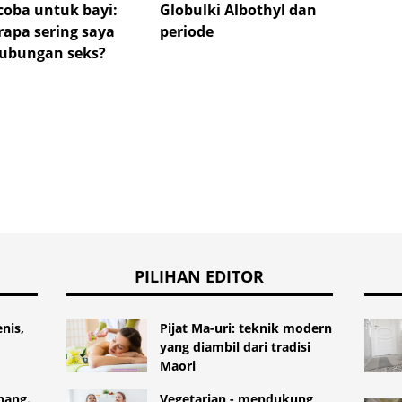
oba untuk bayi:
Globulki Albothyl dan
memas
rapa sering saya
periode
tidak
ubungan seks?
PILIHAN EDITOR
nis,
Pijat Ma-uri: teknik modern
yang diambil dari tradisi
Maori
nang.
Vegetarian - mendukung