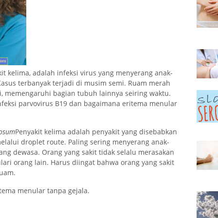
it kelima, adalah infeksi virus yang menyerang anak-
 Kasus terbanyak terjadi di musim semi. Ruam merah
pi, memengaruhi bagian tubuh lainnya seiring waktu.
 infeksi parvovirus B19 dan bagaimana eritema menular
iosum
Penyakit kelima adalah penyakit yang disebabkan
lalui droplet route. Paling sering menyerang anak-
rang dewasa. Orang yang sakit tidak selalu merasakan
ulari orang lain. Harus diingat bahwa orang yang sakit
ruam.
tema menular tanpa gejala.