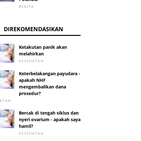
BERITA
DIREKOMENDASIKAN
Ketakutan panik akan
melahirkan
KESEHATAN
Keterbelakangan payudara -
apakah NHF
mengembalikan dana
prosedur?
ATAN
Bercak di tengah siklus dan
nyeri ovarium - apakah saya
hamil?
KESEHATAN