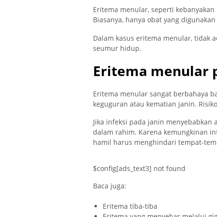
Eritema menular, seperti kebanyakan
Biasanya, hanya obat yang digunakan
Dalam kasus eritema menular, tidak ad
seumur hidup.
Eritema menular 
Eritema menular sangat berbahaya bagi
keguguran atau kematian janin. Risiko
Jika infeksi pada janin menyebabkan a
dalam rahim. Karena kemungkinan inf
hamil harus menghindari tempat-temp
$config[ads_text3] not found
Baca juga:
Eritema tiba-tiba
Eritema yang menyebar melalui gig