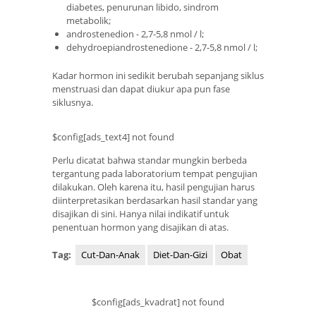
diabetes, penurunan libido, sindrom
metabolik;
androstenedion - 2,7-5,8 nmol / l;
dehydroepiandrostenedione - 2,7-5,8 nmol / l;
Kadar hormon ini sedikit berubah sepanjang siklus
menstruasi dan dapat diukur apa pun fase
siklusnya.
$config[ads_text4] not found
Perlu dicatat bahwa standar mungkin berbeda
tergantung pada laboratorium tempat pengujian
dilakukan. Oleh karena itu, hasil pengujian harus
diinterpretasikan berdasarkan hasil standar yang
disajikan di sini. Hanya nilai indikatif untuk
penentuan hormon yang disajikan di atas.
Tag:
Cut-Dan-Anak
Diet-Dan-Gizi
Obat
$config[ads_kvadrat] not found