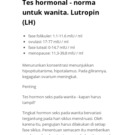
Tes hormonal - norma
untuk wanita. Lutropin
(LH)
fase folikuler: 1.1-11.6 mlU / ml
ovulasi: 17-77 mlU / ml
fase luteal: 0-14,7 mlU / ml
menopause: 11,3-39,8 mlU / ml
Menurunkan konsentrasi menunjukkan
hipopituitarisme, hipotalamus. Pada gilirannya,
kegagalan ovarium meningkat.
Penting
Tes hormon seks pada wanita - kapan harus
tampil?
Tingkat hormon seks pada wanita bervariasi
tergantung pada hari siklus menstruasi. Oleh
karena itu, pengujian harus dilakukan di setiap
fase siklus. Penentuan semacam itu memberikan