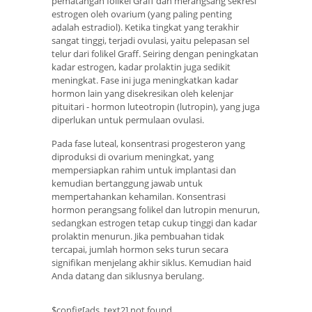
pematangan folikel Graff dan merangsang sekresi
estrogen oleh ovarium (yang paling penting
adalah estradiol). Ketika tingkat yang terakhir
sangat tinggi, terjadi ovulasi, yaitu pelepasan sel
telur dari folikel Graff. Seiring dengan peningkatan
kadar estrogen, kadar prolaktin juga sedikit
meningkat. Fase ini juga meningkatkan kadar
hormon lain yang disekresikan oleh kelenjar
pituitari - hormon luteotropin (lutropin), yang juga
diperlukan untuk permulaan ovulasi.
Pada fase luteal, konsentrasi progesteron yang
diproduksi di ovarium meningkat, yang
mempersiapkan rahim untuk implantasi dan
kemudian bertanggung jawab untuk
mempertahankan kehamilan. Konsentrasi
hormon perangsang folikel dan lutropin menurun,
sedangkan estrogen tetap cukup tinggi dan kadar
prolaktin menurun. Jika pembuahan tidak
tercapai, jumlah hormon seks turun secara
signifikan menjelang akhir siklus. Kemudian haid
Anda datang dan siklusnya berulang.
$config[ads_text2] not found