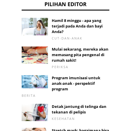
PILIHAN EDITOR
Hamil 8 minggu - apa yang
terjadi pada Anda dan bayi
Anda?
CUT-DAN-ANAK
Mulai sekarang, mereka akan
memasang pita pengenal di
rumah sakit!
PERIKSA
Program imunisasi untuk
anak-anak - perspektif
program
BERITA
Detak jantung di telinga dan
tekanan di pelipis
KESEHATAN
Stretch mark: bagaimana bisa