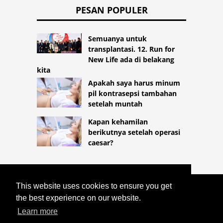
PESAN POPULER
Semuanya untuk
transplantasi. 12. Run for
New Life ada di belakang
kita
Apakah saya harus minum
pil kontrasepsi tambahan
setelah muntah
Kapan kehamilan
berikutnya setelah operasi
caesar?
This website uses cookies to ensure you get
COPYRIGHT 2026
the best experience on our website.
HTTPS://LIFESTYLEMED.NET
PENELITIAN TENTANG HORMON SEKS
Learn more
PADA WANITA - NORMA.KAPAN