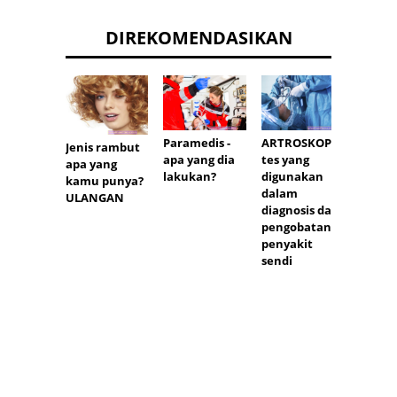
DIREKOMENDASIKAN
Apaka
Paramedis -
ARTROSKOPI -
Jenis rambut
keham
apa yang dia
tes yang
apa yang
mempe
lakukan?
digunakan
kamu punya?
ng ko
dalam
ULANGAN
kerja?
diagnosis dan
pengobatan
penyakit
sendi