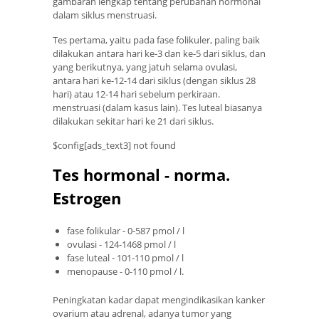
gambaran lengkap tentang perubahan hormonal
dalam siklus menstruasi.
Tes pertama, yaitu pada fase folikuler, paling baik
dilakukan antara hari ke-3 dan ke-5 dari siklus, dan
yang berikutnya, yang jatuh selama ovulasi,
antara hari ke-12-14 dari siklus (dengan siklus 28
hari) atau 12-14 hari sebelum perkiraan.
menstruasi (dalam kasus lain). Tes luteal biasanya
dilakukan sekitar hari ke 21 dari siklus.
$config[ads_text3] not found
Tes hormonal - norma.
Estrogen
fase folikular - 0-587 pmol / l
ovulasi - 124-1468 pmol / l
fase luteal - 101-110 pmol / l
menopause - 0-110 pmol / l.
Peningkatan kadar dapat mengindikasikan kanker
ovarium atau adrenal, adanya tumor yang