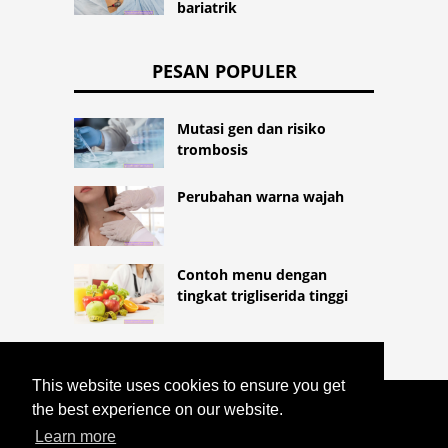
bariatrik
PESAN POPULER
Mutasi gen dan risiko
trombosis
Perubahan warna wajah
Contoh menu dengan
tingkat trigliserida tinggi
This website uses cookies to ensure you get
the best experience on our website.
COPYRIGHT 2026
HTTPS://LIFESTYLEMED.NET
Learn more