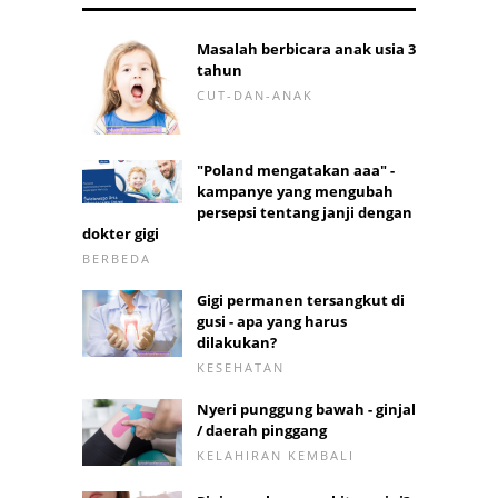
Masalah berbicara anak usia 3
tahun
CUT-DAN-ANAK
"Poland mengatakan aaa" -
kampanye yang mengubah
persepsi tentang janji dengan
dokter gigi
BERBEDA
Gigi permanen tersangkut di
gusi - apa yang harus
dilakukan?
KESEHATAN
Nyeri punggung bawah - ginjal
/ daerah pinggang
KELAHIRAN KEMBALI