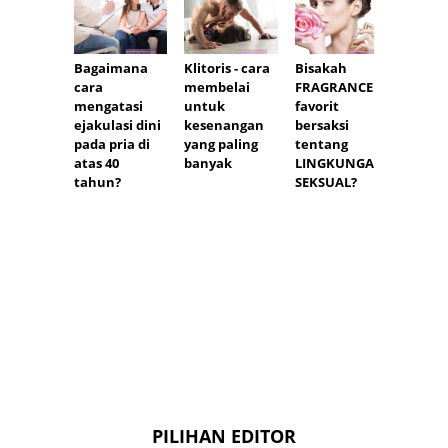
Seks s
Bagaimana
Klitoris - cara
Bisakah
melahi
cara
membelai
FRAGRANCE
masal
mengatasi
untuk
favorit
denga
ejakulasi dini
kesenangan
bersaksi
hubun
pada pria di
yang paling
tentang
seksua
atas 40
banyak
LINGKUNGAN
setela
tahun?
SEKSUAL?
melah
PILIHAN EDITOR