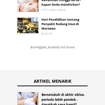
Kehamilan minggu ke-39 -
kapan Anda melahirkan?
CUT-DAN-ANAK
Hari Pendidikan tentang
Penyakit Radang Usus di
Warsawa
BERITA
$config[ads_kvadrat] not found
ARTIKEL MENARIK
Bersetubuh di akhir siklus,
periode lebih pendek -
dapatkah saya hamil?