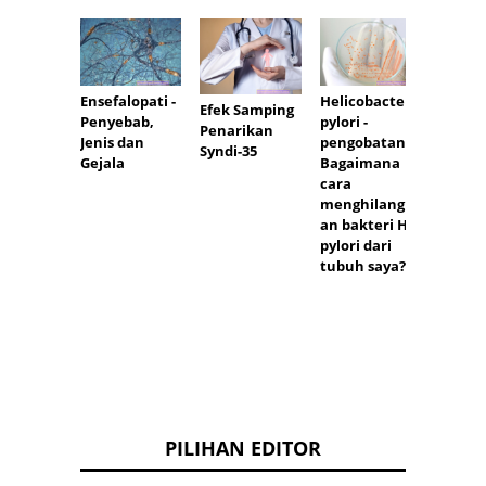
Ensefalopati -
Helicobacter
Pipi m
Efek Samping
Penyebab,
pylori -
bagai
Penarikan
Jenis dan
pengobatan.
cara
Syndi-35
Gejala
Bagaimana
mempe
cara
nya?
menghilangk
an bakteri H.
pylori dari
tubuh saya?
PILIHAN EDITOR