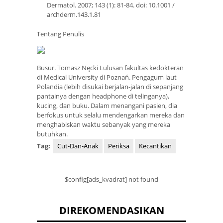
Dermatol. 2007; 143 (1): 81-84. doi: 10.1001 /
archderm.143.1.81
Tentang Penulis
Busur. Tomasz Nęcki Lulusan fakultas kedokteran
di Medical University di Poznań. Pengagum laut
Polandia (lebih disukai berjalan-jalan di sepanjang
pantainya dengan headphone di telinganya),
kucing, dan buku. Dalam menangani pasien, dia
berfokus untuk selalu mendengarkan mereka dan
menghabiskan waktu sebanyak yang mereka
butuhkan.
Tag:
Cut-Dan-Anak
Periksa
Kecantikan
$config[ads_kvadrat] not found
DIREKOMENDASIKAN