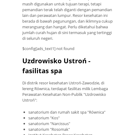
masih digunakan untuk tujuan terapi, tetapi
pemandian terak telah diganti dengan pemandian
lain dan perawatan lumpur. Resor kesehatan ini
berada di bawah pegunungan, dan iklimnya cukup
merangsang dan hangat. Perlu diketahui bahwa
jumlah curah hujan di sini termasuk yang tertinggi
di seluruh negeri.
$config[ads_text1] not found
Uzdrowisko Ustroń -
fasilitas spa
Di distrik resor kesehatan Ustroń-Zawodzie, di
lereng Równica, terdapat fasilitas milik Lembaga
Perawatan Kesehatan Non-Publik "Uzdrowisko
Ustroń":
sanatorium dan rumah sakit spa "Równica"
sanatorium "Kos"
sanatorium "Narcissus"
sanatorium "Rosomak"