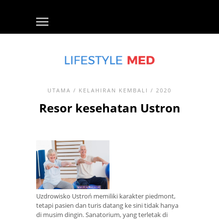
UTAMA
/
KELAHIRAN KEMBALI
/ 2020
Resor kesehatan Ustron
Uzdrowisko Ustroń memiliki karakter piedmont,
tetapi pasien dan turis datang ke sini tidak hanya
di musim dingin. Sanatorium, yang terletak di