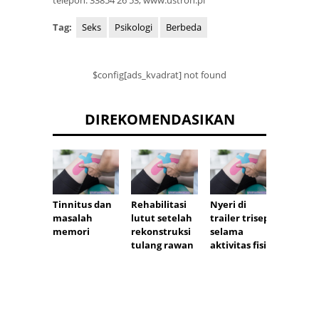
telepon: 33854 26 53, www.ustron.pl
Tag:
Seks
Psikologi
Berbeda
$config[ads_kvadrat] not found
DIREKOMENDASIKAN
Hotel 
Tinnitus dan
Rehabilitasi
Nyeri di
Budow
masalah
lutut setelah
trailer trisep
Szczaw
memori
rekonstruksi
selama
Zdrój 
tulang rawan
aktivitas fisik
kompl
sanat