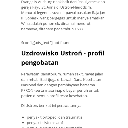
Evangelis-Ausburg neoklasik dari Rasul James dan
gereja kayu St. Anna di Ustroń-Nierodzim.
Menurut legenda, suvenir pawai pasukan Raja Jan
III Sobieski yang bergegas untuk menyelamatkan
Wina adalah pohon ek, dinamai menurut
namanya, ditanam pada tahun 1683
$config[ads_text2] not found
Uzdrowisko Ustroń - profil
pengobatan
Perawatan: sanatorium, rumah sakit, rawat jalan
dan rehabilitasi (juga di bawah Dana Kesehatan
Nasional dan dengan pembiayaan bersama
PFRON) serta masa inap dibayar penuh untuk
pasien di semua profil resor kesehatan.
Di Ustroń, berikut ini perawatannya:
penyakit ortopedi dan traumatis
penyakit sistem saraf
penyakit reumatologi (reumatik)