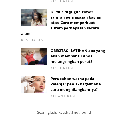
KESEHATAN
Di musim gugur, rawat
saluran pernapasan bagian
atas. Cara memperkuat
sistem pernapasan secara
alami
KESEHATAN
OBESITAS - LATIHAN apa yang
akan membantu Anda
melangsingkan perut?
KESEHATAN
Perubahan warna pada
kelenjar penis - bagaimana
cara menghilangkannya?
KECANTIKAN
$config[ads_kvadrat] not found