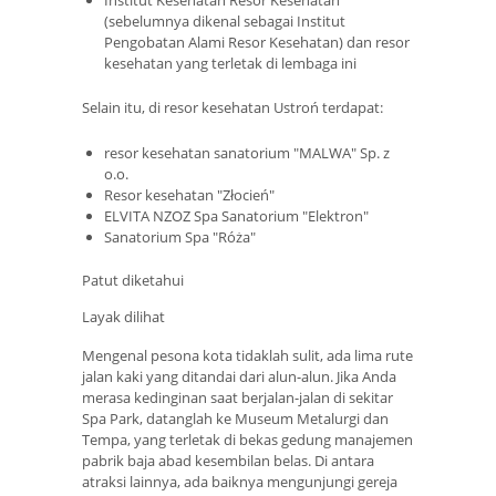
Institut Kesehatan Resor Kesehatan
(sebelumnya dikenal sebagai Institut
Pengobatan Alami Resor Kesehatan) dan resor
kesehatan yang terletak di lembaga ini
Selain itu, di resor kesehatan Ustroń terdapat:
resor kesehatan sanatorium "MALWA" Sp. z
o.o.
Resor kesehatan "Złocień"
ELVITA NZOZ Spa Sanatorium "Elektron"
Sanatorium Spa "Róża"
Patut diketahui
Layak dilihat
Mengenal pesona kota tidaklah sulit, ada lima rute
jalan kaki yang ditandai dari alun-alun. Jika Anda
merasa kedinginan saat berjalan-jalan di sekitar
Spa Park, datanglah ke Museum Metalurgi dan
Tempa, yang terletak di bekas gedung manajemen
pabrik baja abad kesembilan belas. Di antara
atraksi lainnya, ada baiknya mengunjungi gereja