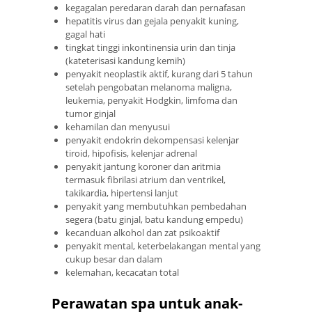
kegagalan peredaran darah dan pernafasan
hepatitis virus dan gejala penyakit kuning,
gagal hati
tingkat tinggi inkontinensia urin dan tinja
(kateterisasi kandung kemih)
penyakit neoplastik aktif, kurang dari 5 tahun
setelah pengobatan melanoma maligna,
leukemia, penyakit Hodgkin, limfoma dan
tumor ginjal
kehamilan dan menyusui
penyakit endokrin dekompensasi kelenjar
tiroid, hipofisis, kelenjar adrenal
penyakit jantung koroner dan aritmia
termasuk fibrilasi atrium dan ventrikel,
takikardia, hipertensi lanjut
penyakit yang membutuhkan pembedahan
segera (batu ginjal, batu kandung empedu)
kecanduan alkohol dan zat psikoaktif
penyakit mental, keterbelakangan mental yang
cukup besar dan dalam
kelemahan, kecacatan total
Perawatan spa untuk anak-