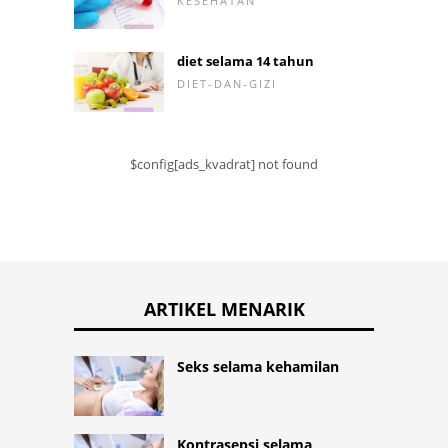
KESEHATAN
diet selama 14 tahun
DIET-DAN-GIZI
$config[ads_kvadrat] not found
ARTIKEL MENARIK
Seks selama kehamilan
Kontrasepsi selama