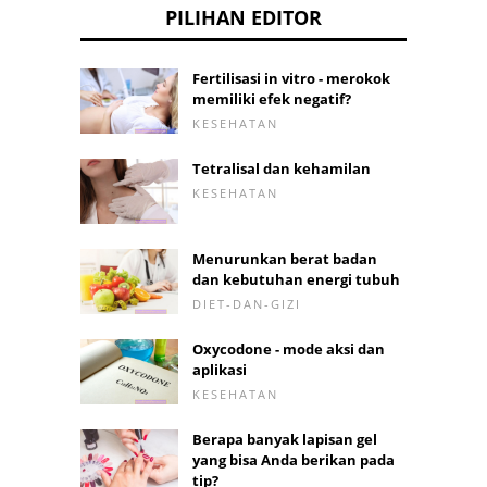
PILIHAN EDITOR
Fertilisasi in vitro - merokok
memiliki efek negatif?
KESEHATAN
Tetralisal dan kehamilan
KESEHATAN
Menurunkan berat badan
dan kebutuhan energi tubuh
DIET-DAN-GIZI
Oxycodone - mode aksi dan
aplikasi
KESEHATAN
Berapa banyak lapisan gel
yang bisa Anda berikan pada
tip?