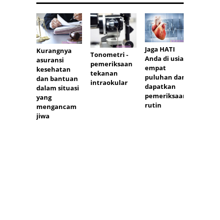
Jaga HATI
Kurangnya
Tonometri -
Anda di usia
asuransi
pemeriksaan
empat
kesehatan
tekanan
puluhan dan
dan bantuan
Resep
intraokular
dapatkan
dalam situasi
elektr
pemeriksaan
yang
(resep
rutin
mengancam
elektr
jiwa
apa it
Peme
resep
elektr