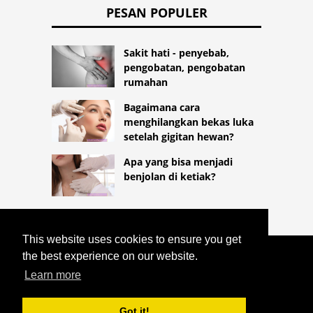
PESAN POPULER
Sakit hati - penyebab,
pengobatan, pengobatan
rumahan
Bagaimana cara
menghilangkan bekas luka
setelah gigitan hewan?
Apa yang bisa menjadi
benjolan di ketiak?
This website uses cookies to ensure you get
the best experience on our website.
COPYRIGHT 2026
HTTPS://LIFESTYLEMED.NET
Learn more
BAGAIMANA MENGATUR PERJALANAN
KE SANATORIUM
Got it!
^