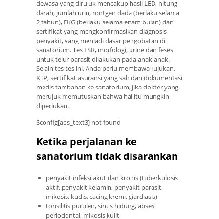
dewasa yang dirujuk mencakup hasil LED, hitung
darah, jumlah urin, rontgen dada (berlaku selama
2 tahun), EKG (berlaku selama enam bulan) dan
sertifikat yang mengkonfirmasikan diagnosis
penyakit, yang menjadi dasar pengobatan di
sanatorium. Tes ESR, morfologi, urine dan feses
untuk telur parasit dilakukan pada anak-anak.
Selain tes-tes ini, Anda perlu membawa rujukan,
KTP, sertifikat asuransi yang sah dan dokumentasi
medis tambahan ke sanatorium, jika dokter yang
merujuk memutuskan bahwa hal itu mungkin
diperlukan.
$config[ads_text3] not found
Ketika perjalanan ke
sanatorium tidak disarankan
penyakit infeksi akut dan kronis (tuberkulosis
aktif, penyakit kelamin, penyakit parasit,
mikosis, kudis, cacing kremi, giardiasis)
tonsilitis purulen, sinus hidung, abses
periodontal, mikosis kulit