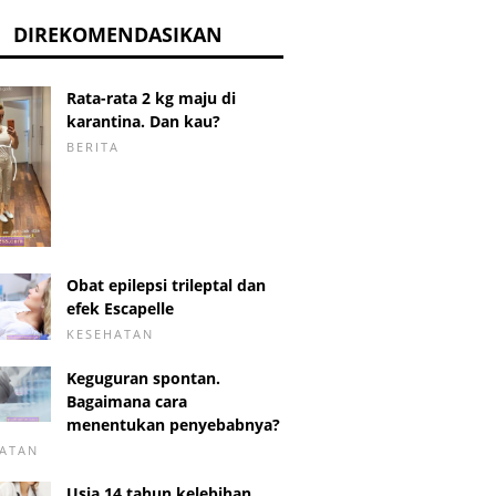
DIREKOMENDASIKAN
Rata-rata 2 kg maju di
karantina. Dan kau?
BERITA
Obat epilepsi trileptal dan
efek Escapelle
KESEHATAN
Keguguran spontan.
Bagaimana cara
menentukan penyebabnya?
ATAN
Usia 14 tahun kelebihan