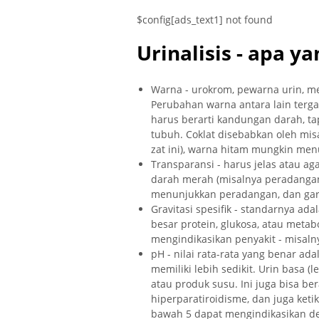
$config[ads_text1] not found
Urinalisis - apa ya
Warna - urokrom, pewarna urin, m
Perubahan warna antara lain terg
harus berarti kandungan darah, tap
tubuh. Coklat disebabkan oleh mis
zat ini), warna hitam mungkin me
Transparansi - harus jelas atau ag
darah merah (misalnya peradangan,
menunjukkan peradangan, dan garam
Gravitasi spesifik - standarnya ada
besar protein, glukosa, atau meta
mengindikasikan penyakit - misalny
pH - nilai rata-rata yang benar a
memiliki lebih sedikit. Urin basa (l
atau produk susu. Ini juga bisa ber
hiperparatiroidisme, dan juga keti
bawah 5 dapat mengindikasikan d