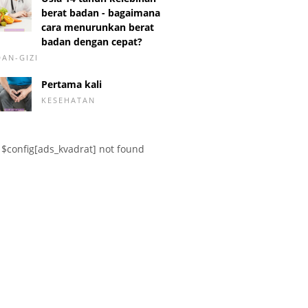
berat badan - bagaimana
cara menurunkan berat
badan dengan cepat?
DAN-GIZI
Pertama kali
KESEHATAN
$config[ads_kvadrat] not found