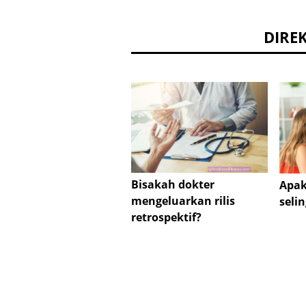
DIRE
Bisakah dokter
Apak
mengeluarkan rilis
seli
retrospektif?