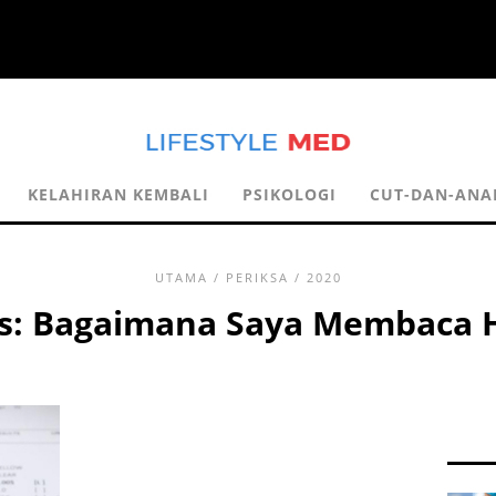
KELAHIRAN KEMBALI
PSIKOLOGI
CUT-DAN-ANA
UTAMA
/
PERIKSA
/ 2020
is: Bagaimana Saya Membaca 