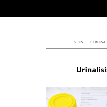
SEKS
PERIKSA
Urinalis