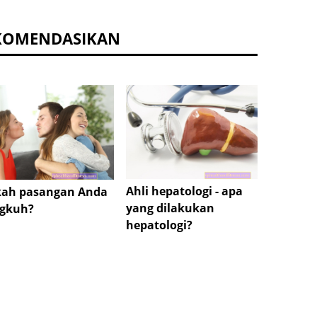
KOMENDASIKAN
Ahli hepatologi - apa
Koagu
ah pasangan Anda
yang dilakukan
pembe
ngkuh?
hepatologi?
Bagai
memba