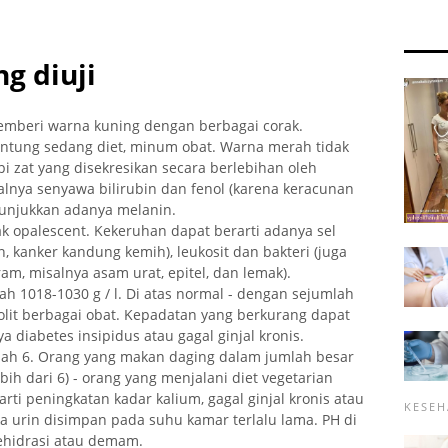
ng diuji
emberi warna kuning dengan berbagai corak.
antung sedang diet, minum obat. Warna merah tidak
i zat yang disekresikan secara berlebihan oleh
alnya senyawa bilirubin dan fenol (karena keracunan
nunjukkan adanya melanin.
ak opalescent. Kekeruhan dapat berarti adanya sel
 kanker kandung kemih), leukosit dan bakteri (juga
, misalnya asam urat, epitel, dan lemak).
lah 1018-1030 g / l. Di atas normal - dengan sejumlah
bolit berbagai obat. Kepadatan yang berkurang dapat
a diabetes insipidus atau gagal ginjal kronis.
dalah 6. Orang yang makan daging dalam jumlah besar
ebih dari 6) - orang yang menjalani diet vegetarian
arti peningkatan kadar kalium, gagal ginjal kronis atau
KESEH
ka urin disimpan pada suhu kamar terlalu lama. PH di
ehidrasi atau demam.