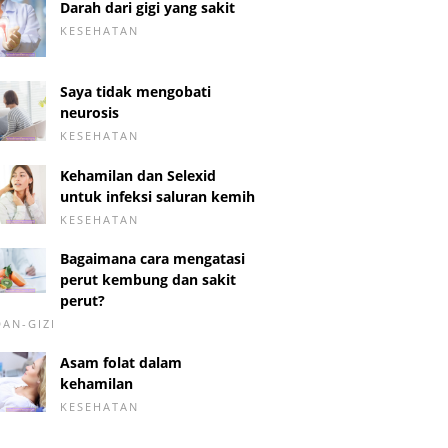
Darah dari gigi yang sakit
KESEHATAN
Saya tidak mengobati
neurosis
KESEHATAN
Kehamilan dan Selexid
untuk infeksi saluran kemih
KESEHATAN
Bagaimana cara mengatasi
perut kembung dan sakit
perut?
DAN-GIZI
Asam folat dalam
kehamilan
KESEHATAN