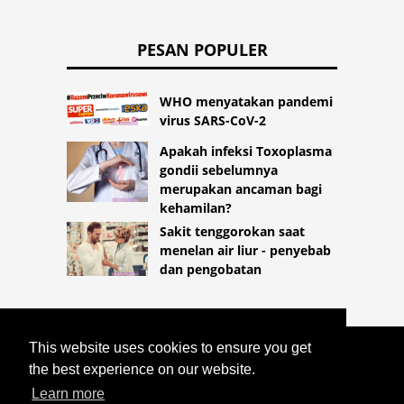
PESAN POPULER
WHO menyatakan pandemi
virus SARS-CoV-2
Apakah infeksi Toxoplasma
gondii sebelumnya
merupakan ancaman bagi
kehamilan?
Sakit tenggorokan saat
menelan air liur - penyebab
dan pengobatan
This website uses cookies to ensure you get
COPYRIGHT 2026
the best experience on our website.
HTTPS://LIFESTYLEMED.NET
PANDUAN
SUPER MEDISPA, UNDANGAN KE DUNIA
Learn more