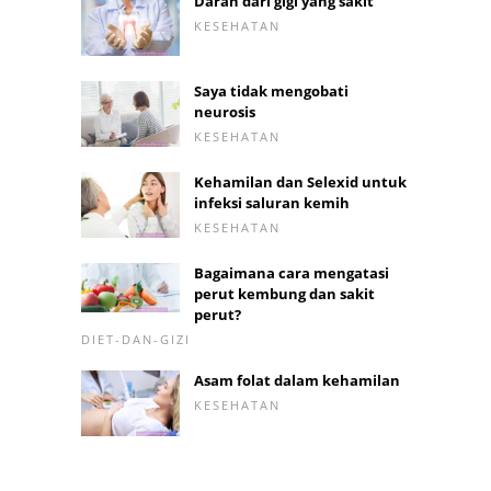
Darah dari gigi yang sakit
KESEHATAN
Saya tidak mengobati
neurosis
KESEHATAN
Kehamilan dan Selexid untuk
infeksi saluran kemih
KESEHATAN
Bagaimana cara mengatasi
perut kembung dan sakit
perut?
DIET-DAN-GIZI
Asam folat dalam kehamilan
KESEHATAN