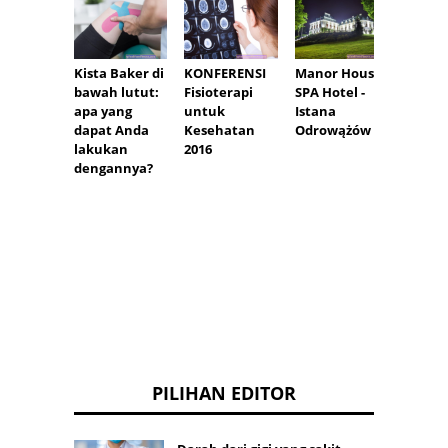
Manor House
Kista Baker di
KONFERENSI
Pijat 
SPA Hotel -
bawah lutut:
Fisioterapi
teknik
Istana
apa yang
untuk
moder
Odrowążów
dapat Anda
Kesehatan
diambi
lakukan
2016
tradis
dengannya?
PILIHAN EDITOR