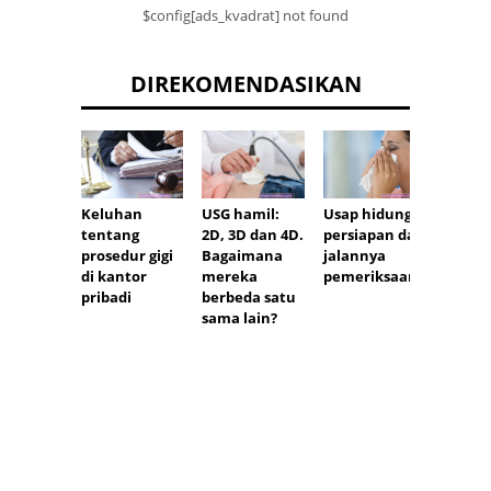
$config[ads_kvadrat] not found
DIREKOMENDASIKAN
Keluhan
Usap hidung:
Keluh
USG hamil:
tentang
persiapan dan
tenta
2D, 3D dan 4D.
prosedur gigi
jalannya
kunju
Bagaimana
di kantor
pemeriksaan
medis 
mereka
pribadi
berbeda satu
sama lain?