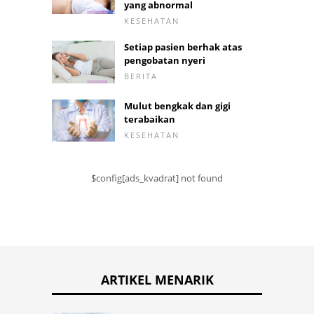
yang abnormal
KESEHATAN
Setiap pasien berhak atas
pengobatan nyeri
BERITA
Mulut bengkak dan gigi
terabaikan
KESEHATAN
$config[ads_kvadrat] not found
ARTIKEL MENARIK