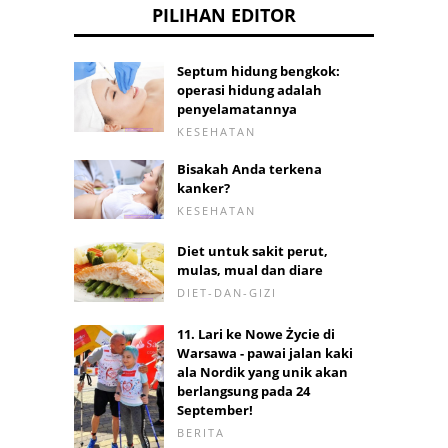
PILIHAN EDITOR
Septum hidung bengkok:
operasi hidung adalah
penyelamatannya
KESEHATAN
Bisakah Anda terkena
kanker?
KESEHATAN
Diet untuk sakit perut,
mulas, mual dan diare
DIET-DAN-GIZI
11. Lari ke Nowe Życie di
Warsawa - pawai jalan kaki
ala Nordik yang unik akan
berlangsung pada 24
September!
BERITA